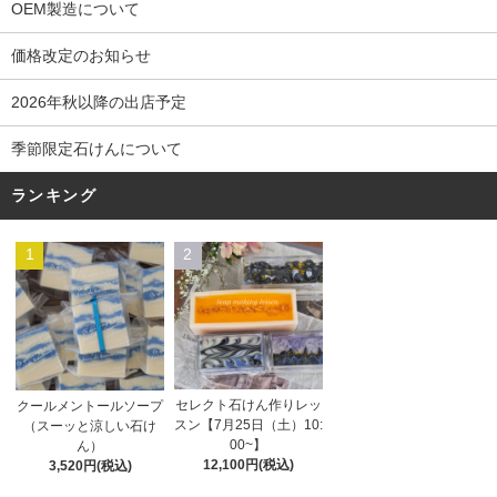
OEM製造について
価格改定のお知らせ
2026年秋以降の出店予定
季節限定石けんについて
ランキング
1
2
セレクト石けん作りレッ
クールメントールソープ
スン【7月25日（土）10:
（スーッと涼しい石け
00~】
ん）
12,100円(税込)
3,520円(税込)