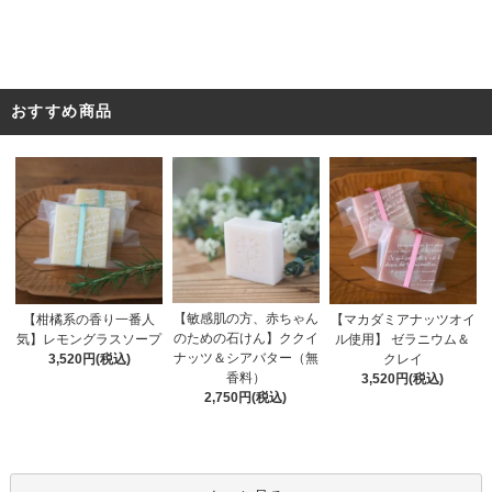
おすすめ商品
【敏感肌の方、赤ちゃん
【柑橘系の香り一番人
【マカダミアナッツオイ
のための石けん】ククイ
気】レモングラスソープ
ル使用】 ゼラニウム＆
ナッツ＆シアバター（無
3,520円(税込)
クレイ
香料）
3,520円(税込)
2,750円(税込)