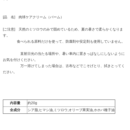
[品 名] 肉球ケアクリーム（バーム）
[ご注意] 天然のミツロウのみで固めているため、夏の暑さで柔らかくなりま
す。
食べられる原料だけを使って、防腐剤や安定剤も使用していません。
直射日光の当たる場所や、暑い車内に置きっぱなしにしないように
お気を付けください。
万一溶けてしまった場合は、古布などでこそげとり、拭きとってく
ださい。
内容量
約20g
全成分
シア脂,ヒマシ油,ミツロウ,オリーブ果実油,ホホバ種子油